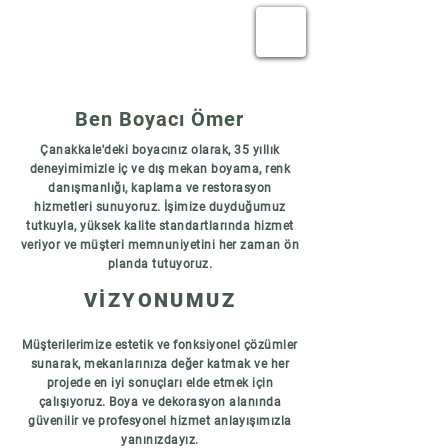
BOYACI ÖMER
Çanakkale'deki Boyacınız
Ben Boyacı Ömer
Çanakkale'deki boyacınız olarak, 35 yıllık
deneyimimizle iç ve dış mekan boyama, renk
danışmanlığı, kaplama ve restorasyon
hizmetleri sunuyoruz. İşimize duyduğumuz
tutkuyla, yüksek kalite standartlarında hizmet
veriyor ve müşteri memnuniyetini her zaman ön
planda tutuyoruz.
VİZYONUMUZ
Müşterilerimize estetik ve fonksiyonel çözümler
sunarak, mekanlarınıza değer katmak ve her
projede en iyi sonuçları elde etmek için
çalışıyoruz. Boya ve dekorasyon alanında
güvenilir ve profesyonel hizmet anlayışımızla
yanınızdayız.